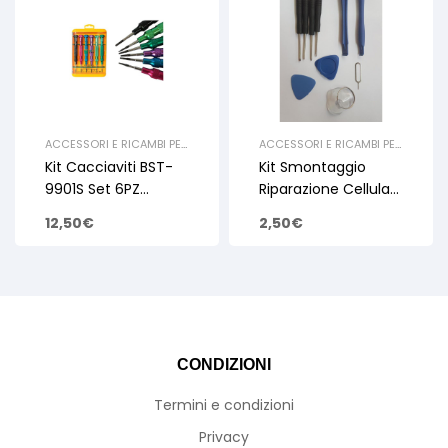
ACCESSORI E RICAMBI PER
ACCESSORI E RICAMBI PER
SMARTPHONE E TABLET
,
SMARTPHONE E TABLET
,
Kit Cacciaviti BST-
Kit Smontaggio
CACCIAVITE
CACCIAVITE
,
NOVA
YOUNG
9901S Set 6PZ
Riparazione Cellulari
T4/T5/T6/PH000/A
– SmartPhone –
12,50
€
2,50
€
Taglio 2.0mm/TORX
Tablet Set Utensili
0.8mm
CONDIZIONI
Termini e condizioni
Privacy