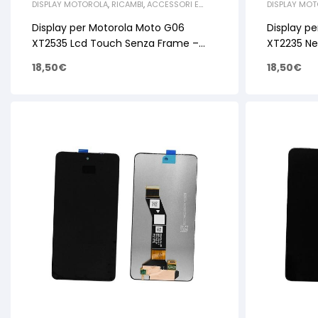
DISPLAY MOTOROLA
,
RICAMBI
,
ACCESSORI E
DISPLAY MO
RICAMBI PER SMARTPHONE E TABLET
,
RICAMBI
RICAMBI PER
MOTOROLA
MOTOROLA
Display per Motorola Moto G06
Display p
XT2535 Lcd Touch Senza Frame –
XT2235 Ne
OEM
18,50
€
18,50
€