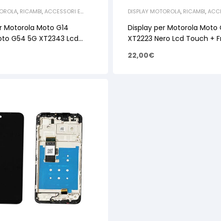
TOROLA
,
RICAMBI
,
ACCESSORI E
DISPLAY MOTOROLA
,
RICAMBI
,
ACCE
 SMARTPHONE E TABLET
,
RICAMBI
RICAMBI PER SMARTPHONE E TABLE
MOTOROLA
er Motorola Moto G14
Display per Motorola Moto
to G54 5G XT2343 Lcd
XT2223 Nero Lcd Touch + 
ame – OEM
22,00
€