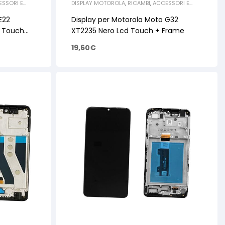
SSORI E
DISPLAY MOTOROLA
,
RICAMBI
,
ACCESSORI E
T
,
RICAMBI
RICAMBI PER SMARTPHONE E TABLET
,
RICAMBI
MOTOROLA
E22
Display per Motorola Moto G32
d Touch
XT2235 Nero Lcd Touch + Frame
19,60
€