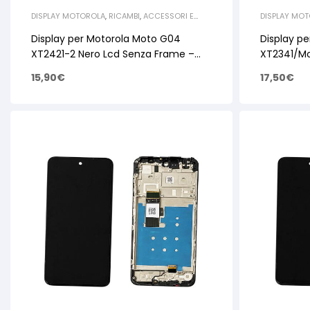
DISPLAY MOTOROLA
,
RICAMBI
,
ACCESSORI E
DISPLAY MO
RICAMBI PER SMARTPHONE E TABLET
,
RICAMBI
RICAMBI PER
MOTOROLA
MOTOROLA
Display per Motorola Moto G04
Display p
XT2421-2 Nero Lcd Senza Frame –
XT2341/Mo
OEM
Senza Fr
15,90
€
17,50
€