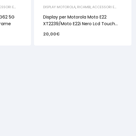
SSORI E
DISPLAY MOTOROLA
,
RICAMBI
,
ACCESSORI E
T
,
RICAMBI
RICAMBI PER SMARTPHONE E TABLET
,
RICAMBI
MOTOROLA
 G62 5G
Display per Motorola Moto E22
Frame
XT2239/Moto E22i Nero Lcd Touch
Con Frame
20,00
€