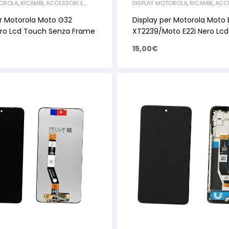
TOROLA
,
RICAMBI
,
ACCESSORI E
DISPLAY MOTOROLA
,
RICAMBI
,
ACCE
 SMARTPHONE E TABLET
,
RICAMBI
RICAMBI PER SMARTPHONE E TABLE
MOTOROLA
er Motorola Moto G32
Display per Motorola Moto 
ro Lcd Touch Senza Frame
XT2239/Moto E22i Nero Lc
Senza Frame – OEM
15,00
€