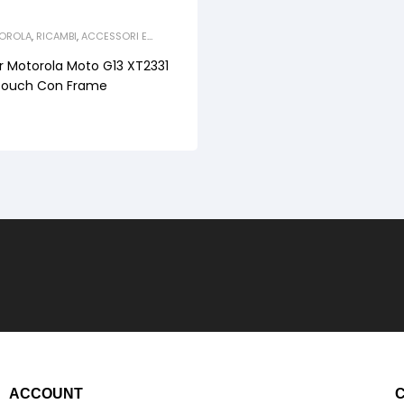
TOROLA
,
RICAMBI
,
ACCESSORI E
 SMARTPHONE E TABLET
,
RICAMBI
r Motorola Moto G13 XT2331
Touch Con Frame
ACCOUNT
C