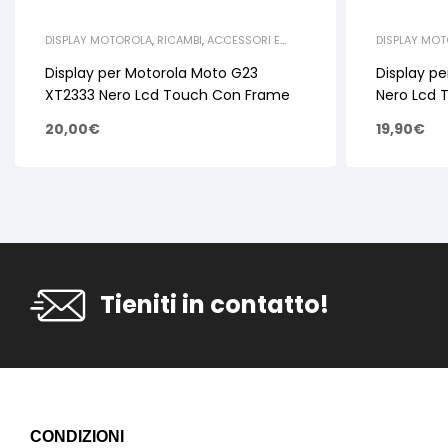
DISPLAY MOTOROLA
,
RICAMBI
,
ACCESSORI E
DISPLAY MO
RICAMBI PER SMARTPHONE E TABLET
,
RICAMBI
RICAMBI PER
MOTOROLA
MOTOROLA
Display per Motorola Moto G23
Display pe
XT2333 Nero Lcd Touch Con Frame
Nero Lcd 
20,00
€
19,90
€
Tieniti in contatto!
CONDIZIONI