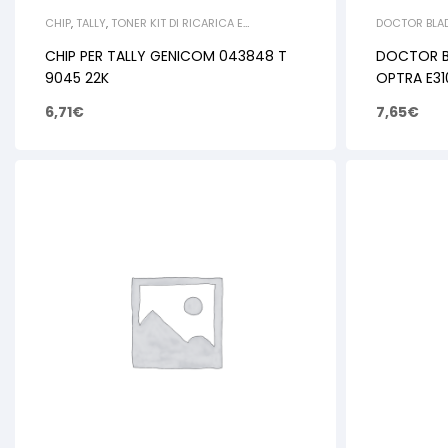
CHIP
,
TALLY
,
TONER KIT DI RICARICA E
DOCTOR BLA
RIGENERAZIONE
LEXMARK
,
OLI
DI RICARICA
CHIP PER TALLY GENICOM 043848 T
DOCTOR BL
9045 22K
OPTRA E31
6,71
€
7,65
€