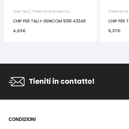
CHIP
,
TALLY
,
TONER KIT DI RICARICA E
TONER KIT DI
RIGENERAZIONE
CHIP
CHIP PER TALLY GENICOM 9316 43346
CHIP PER 
4,03
€
5,37
€
Tieniti in contatto!
CONDIZIONI