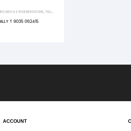
 RICARICA E RIGENERAZIONE
,
TALLY
,
TALLY T 9035 062415
ACCOUNT
C