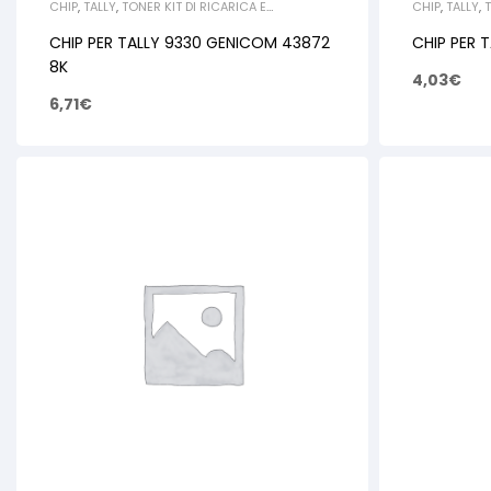
CHIP
,
TALLY
,
TONER KIT DI RICARICA E
CHIP
,
TALLY
,
T
RIGENERAZIONE
RIGENERAZI
CHIP PER TALLY 9330 GENICOM 43872
CHIP PER T
8K
4,03
€
6,71
€