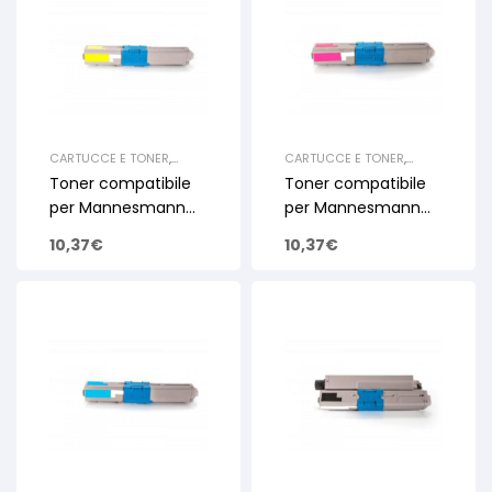
CARTUCCE E TONER
,
CARTUCCE E TONER
,
CARTUCCE TONER
CARTUCCE TONER
Toner compatibile
Toner compatibile
LASERJET A COLORI E
LASERJET A COLORI E
MULTIFUNZIONE
,
TONER
MULTIFUNZIONE
,
TONER
per Mannesmann
per Mannesmann
PER MANNESMAN TALLY
PER MANNESMAN TALLY
Tally QP C310 C330
Tally QP C310 C330
10,37
€
10,37
€
Yellow 2k
Magenta 2k