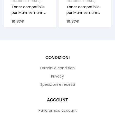
CARTUCCE E TONER
,
CARTUCCE E TONER
,
CARTUCCE TONER
CARTUCCE TONER
Toner compatibile
Toner compatibile
LASERJET A COLORI E
LASERJET A COLORI E
MULTIFUNZIONE
,
TONER
MULTIFUNZIONE
,
TONER
per Mannesmann
per Mannesmann
PER MANNESMAN TALLY
PER MANNESMAN TALLY
Tally QP C310 C330
Tally QP C310 C330
10,37
€
10,37
€
Cyan 2k
Black 3.5k
CONDIZIONI
Termini e condizioni
Privacy
Spedizioni e recessi
ACCOUNT
Panoramica account