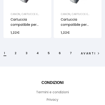
CANON
,
CARTUCCE E
CANON
,
CARTUCCE E
TONER
,
CARTUCCE INKJET
TONER
,
CARTUCCE INKJET
Cartuccia
Cartuccia
SERBATOIO
SERBATOIO
compatibile per
compatibile per
Canon CLI8
Canon CLI8 Cyan
1,22
€
1,22
€
Magenta
1
2
3
4
5
6
7
AVANTI
CONDIZIONI
Termini e condizioni
Privacy