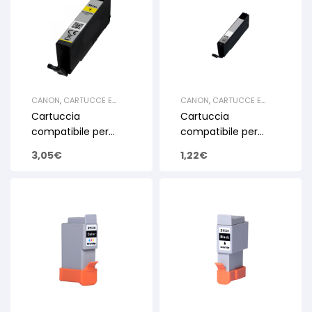
CANON
,
CARTUCCE E
CANON
,
CARTUCCE E
TONER
,
CARTUCCE INKJET
TONER
,
CARTUCCE INKJET
Cartuccia
Cartuccia
SERBATOIO
SERBATOIO
compatibile per
compatibile per
Canon CLI581XXL
Canon CLI571 Grey
3,05
€
1,22
€
Yellow Con Chip
Pixma
Pixma
MG5700/Pixma
TS6150/TS8550
TS5000