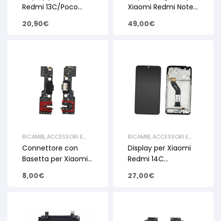
DISPLAY XIAOMI
DISPLAY XIAOMI
Redmi 13C/Poco
Xiaomi Redmi Note
C65 Nero Lcd Touch
14 4G Nero
20,90
€
49,00
€
+ Frame – OEM
56000700O7E00
Lcd + Frame
RICAMBI
,
ACCESSORI E
RICAMBI
,
ACCESSORI E
RICAMBI PER SMARTPHONE
RICAMBI PER SMARTPHONE
Connettore con
Display per Xiaomi
E TABLET
,
RICAMBI XIAOMI
,
E TABLET
,
RICAMBI XIAOMI
,
CONNETTORI XIAOMI
DISPLAY XIAOMI
Basetta per Xiaomi
Redmi 14C
Redmi A5 4G PCB
(5600020C3NL00)
8,00
€
27,00
€
Ricarica
Lcd Touch + Frame
OEM Service Pack