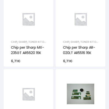
CHIP
,
SHARP
,
TONER KIT DI
CHIP
,
SHARP
,
TONER KIT DI
RICARICA E
RICARICA E
Chip per Sharp MX-
Chip per Sharp AR-
RIGENERAZIONE
RIGENERAZIONE
235GT AR5620 16K
020LT AR5516 16K
6,71
€
6,71
€