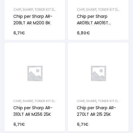
CHIP
,
SHARP
,
TONER KIT DI
CHIP
,
SHARP
,
TONER KIT DI
RICARICA E
RICARICA E
Chip per Sharp AR-
Chip per Sharp
RIGENERAZIONE
RIGENERAZIONE
208LT AR M200 8K
AR016LT AR016T
AR5015 16K
6,71
€
6,80
€
CHIP
,
SHARP
,
TONER KIT DI
CHIP
,
SHARP
,
TONER KIT DI
RICARICA E
RICARICA E
Chip per Sharp AR-
Chip per Sharp AR-
RIGENERAZIONE
RIGENERAZIONE
310LT AR M256 25K
270LT AR 215 25K
6,71
€
6,71
€