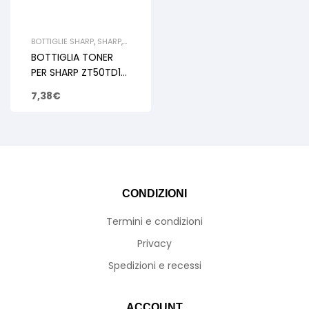
BOTTIGLIE SHARP
,
SHARP
,
TONER KIT DI RICARICA E
BOTTIGLIA TONER
RIGENERAZIONE
PER SHARP ZT50TD1
Z50 125gr
7,38
€
CONDIZIONI
Termini e condizioni
Privacy
Spedizioni e recessi
ACCOUNT