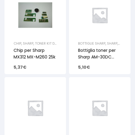
CHIP
,
SHARP
,
TONER KIT DI
BOTTIGLIE SHARP
,
SHARP
,
RICARICA E
TONER KIT DI RICARICA E
Chip per Sharp
Bottiglia toner per
RIGENERAZIONE
RIGENERAZIONE
MX312 MX-M260 25k
Sharp AM-30DC
AM300 95gr
5,37
€
5,10
€