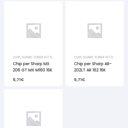
CHIP
,
SHARP
,
TONER KIT DI
CHIP
,
SHARP
,
TONER KIT DI
RICARICA E
RICARICA E
Chip per Sharp MX
Chip per Sharp AR-
RIGENERAZIONE
RIGENERAZIONE
206 GT MX M160 16K
202LT AR 162 16K
6,71
€
6,71
€