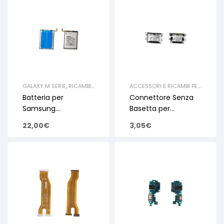
GALAXY M SERIE
,
RICAMBI
,
ACCESSORI E RICAMBI PER
RICAMBI A04S A047
,
SMARTPHONE E TABLET
,
Batteria per
Connettore Senza
RICAMBI M12 M127
,
RICAMBI SAMSUNG
,
ACCESSORI E RICAMBI PER
GALAXY A SERIE
,
RICAMBI
Samsung
Basetta per
SMARTPHONE E TABLET
,
A12 2020 A125
,
RICAMBI
A125/A127/A21S
Samsung
RICAMBI SAMSUNG
,
A20 2019 A205
,
RICAMBI
22,00
€
3,05
€
GALAXY A SERIE
,
RICAMBI
A20E 2019 A202
,
RICAMBI
A217/M127/A04S
A202/A125/A127/A50
A12 2020 A125
,
RICAMBI
A21S 2020 A217
,
RICAMBI
A047 EB-BA217ABY
5/A217/A307/A405/
A12 2021 A127
,
RICAMBI
A30S A307
,
RICAMBI A31
A21S 2020 A217
2020 A315
,
RICAMBI A40
Service Pack
A515
2019 A405
,
RICAMBI A41
2020 A415
,
RICAMBI A50
2019 A505
,
RICAMBI A51
2020 A515
,
RICAMBI A70
2019 A705
,
RICAMBI A71
2020 A715