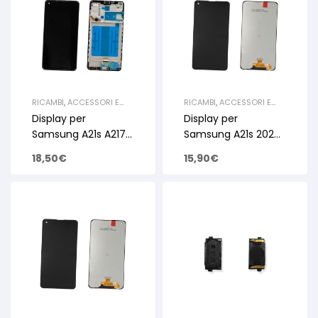
RICAMBI
,
ACCESSORI E
RICAMBI
,
ACCESSORI E
RICAMBI PER SMARTPHONE
RICAMBI PER SMARTPHONE
Display per
Display per
E TABLET
,
RICAMBI
E TABLET
,
RICAMBI
SAMSUNG
,
GALAXY A
SAMSUNG
,
GALAXY A
Samsung A21s A217
Samsung A21s 2020
SERIE
,
RICAMBI A21S 2020
SERIE
,
RICAMBI A21S 2020
Nero Lcd Touch +
A217 Nero Lcd Touch
A217
A217
18,50
€
15,90
€
Frame – OEM
Senza Frame – OEM
Service Pack
Service Pack