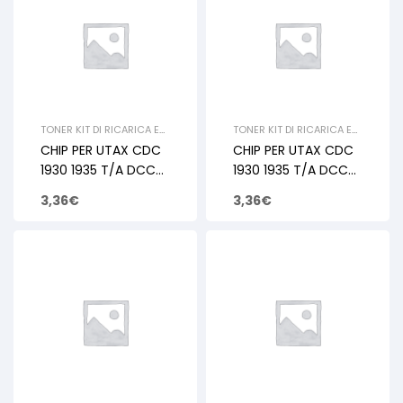
TONER KIT DI RICARICA E
TONER KIT DI RICARICA E
RIGENERAZIONE
,
UTAX
,
RIGENERAZIONE
,
UTAX
,
CHIP PER UTAX CDC
CHIP PER UTAX CDC
CHIP
,
TRIUMPH ADLER
,
CHIP
,
TRIUMPH ADLER
,
CHIP
CHIP
1930 1935 T/A DCC
1930 1935 T/A DCC
2930 2935 YELLOW
2930 2935 MAGENTA
3,36
€
3,36
€
15K
15K