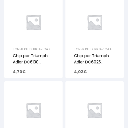
TONER KIT DI RICARICA E
TONER KIT DI RICARICA E
RIGENERAZIONE
,
UTAX
,
RIGENERAZIONE
,
UTAX
,
Chip per Triumph
Chip per Triumph
CHIP
,
TRIUMPH ADLER
,
CHIP
,
TRIUMPH ADLER
,
CHIP
CHIP
Adler DC6130
Adler DC6025
DC6230 Utax CD5130
DC6030 Utax
4,70
€
4,03
€
CD5230 3K
CD5025 CD5030 15K