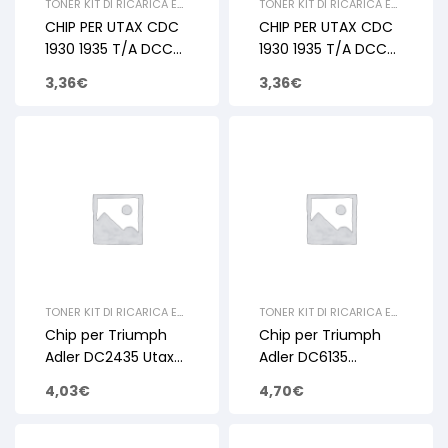
TONER KIT DI RICARICA E
TONER KIT DI RICARICA E
RIGENERAZIONE
,
UTAX
,
RIGENERAZIONE
,
UTAX
,
CHIP PER UTAX CDC
CHIP PER UTAX CDC
CHIP
,
TRIUMPH ADLER
,
CHIP
,
TRIUMPH ADLER
,
CHIP
CHIP
1930 1935 T/A DCC
1930 1935 T/A DCC
2930 2935 CYAN 15K
2930 2935 BLACK
3,36
€
3,36
€
25K
TONER KIT DI RICARICA E
TONER KIT DI RICARICA E
RIGENERAZIONE
,
UTAX
,
RIGENERAZIONE
,
UTAX
,
Chip per Triumph
Chip per Triumph
CHIP
,
TRIUMPH ADLER
,
CHIP
,
TRIUMPH ADLER
,
CHIP
CHIP
Adler DC2435 Utax
Adler DC6135
CD1435 CD1455 35K
DC6235 Utax CD5135
4,03
€
4,70
€
CD5235 7.2K