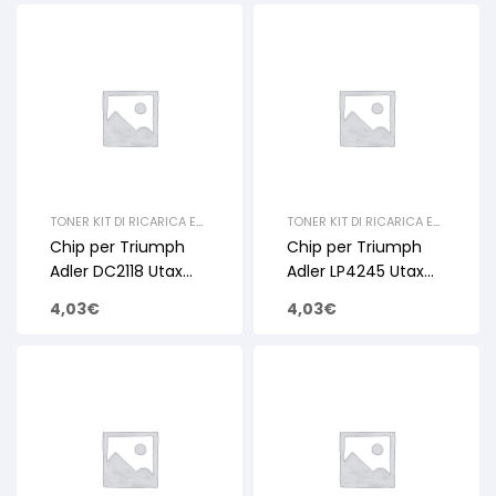
TONER KIT DI RICARICA E
TONER KIT DI RICARICA E
RIGENERAZIONE
,
UTAX
,
RIGENERAZIONE
,
UTAX
,
Chip per Triumph
Chip per Triumph
CHIP
,
TRIUMPH ADLER
,
CHIP
,
TRIUMPH ADLER
,
CHIP
CHIP
Adler DC2118 Utax
Adler LP4245 Utax
CD1118 15K
LP-3245 20K
4,03
€
4,03
€