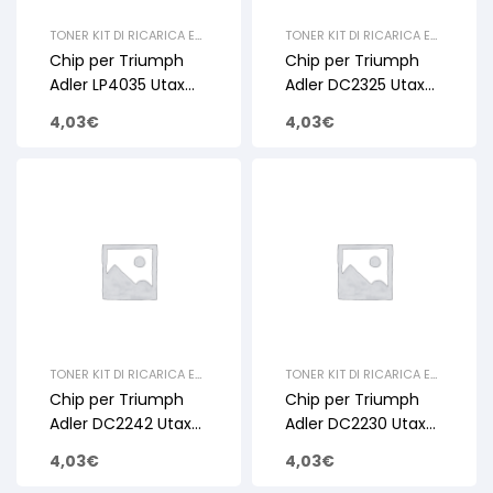
TONER KIT DI RICARICA E
TONER KIT DI RICARICA E
RIGENERAZIONE
,
UTAX
,
RIGENERAZIONE
,
UTAX
,
Chip per Triumph
Chip per Triumph
CHIP
,
TRIUMPH ADLER
,
CHIP
,
TRIUMPH ADLER
,
CHIP
CHIP
Adler LP4035 Utax
Adler DC2325 Utax
LP-3035 15K
CD1325 11K
4,03
€
4,03
€
TONER KIT DI RICARICA E
TONER KIT DI RICARICA E
RIGENERAZIONE
,
UTAX
,
RIGENERAZIONE
,
UTAX
,
Chip per Triumph
Chip per Triumph
CHIP
,
TRIUMPH ADLER
,
CHIP
,
TRIUMPH ADLER
,
CHIP
CHIP
Adler DC2242 Utax
Adler DC2230 Utax
CD1242 34K
CD1230 34K
4,03
€
4,03
€