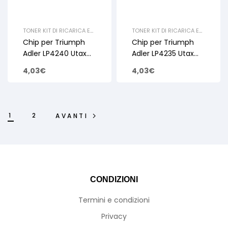
TONER KIT DI RICARICA E
TONER KIT DI RICARICA E
RIGENERAZIONE
,
UTAX
,
RIGENERAZIONE
,
UTAX
,
Chip per Triumph
Chip per Triumph
CHIP
,
TRIUMPH ADLER
,
CHIP
,
TRIUMPH ADLER
,
CHIP
CHIP
Adler LP4240 Utax
Adler LP4235 Utax
LP-3240 15K
LP-3235 12K
4,03
€
4,03
€
1
2
AVANTI
CONDIZIONI
Termini e condizioni
Privacy