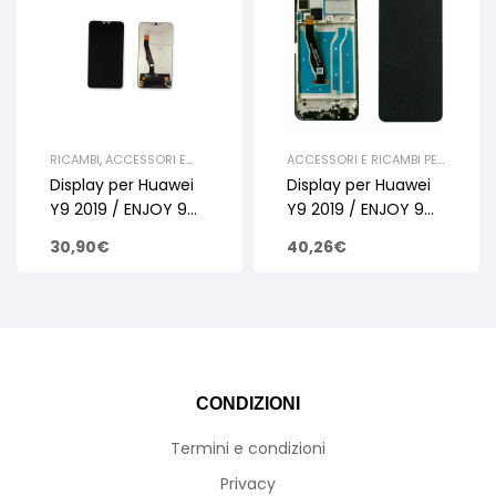
RICAMBI
,
ACCESSORI E
ACCESSORI E RICAMBI PER
RICAMBI PER SMARTPHONE
SMARTPHONE E TABLET
,
Display per Huawei
Display per Huawei
E TABLET
,
RICAMBI HUAWEI
,
RICAMBI HUAWEI
,
Y SERIE
,
Y SERIE
,
Y9 2019
Y9 2019
Y9 2019 / ENJOY 9
Y9 2019 / ENJOY 9
Plus Nero Lcd +
Plus Blue Lcd +
30,90
€
40,26
€
Touch Screen Senza
Touch Screen con
Frame
Frame
CONDIZIONI
Termini e condizioni
Privacy