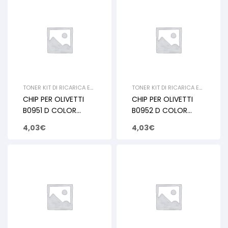
TONER KIT DI RICARICA E
TONER KIT DI RICARICA E
RIGENERAZIONE
,
OLIVETTI
,
RIGENERAZIONE
,
OLIVETTI
,
CHIP PER OLIVETTI
CHIP PER OLIVETTI
CHIP
CHIP
B0951 D COLOR
B0952 D COLOR
P2021 YELLOW 2.8K
P2021 MAGENTA 2.8K
4,03
€
4,03
€