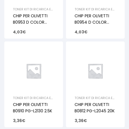
TONER KIT DI RICARICA E
TONER KIT DI RICARICA E
RIGENERAZIONE
,
OLIVETTI
,
RIGENERAZIONE
,
OLIVETTI
,
CHIP PER OLIVETTI
CHIP PER OLIVETTI
CHIP
CHIP
B0953 D COLOR
B0954 D COLOR
P2021 CYAN 2.8K
P2021 BLACK 3.5K
4,03
€
4,03
€
TONER KIT DI RICARICA E
TONER KIT DI RICARICA E
RIGENERAZIONE
,
OLIVETTI
,
RIGENERAZIONE
,
OLIVETTI
,
CHIP PER OLIVETTI
CHIP PER OLIVETTI
CHIP
CHIP
B0910 PG-L2130 2.5K
B0812 PG-L2045 20K
3,36
€
3,36
€