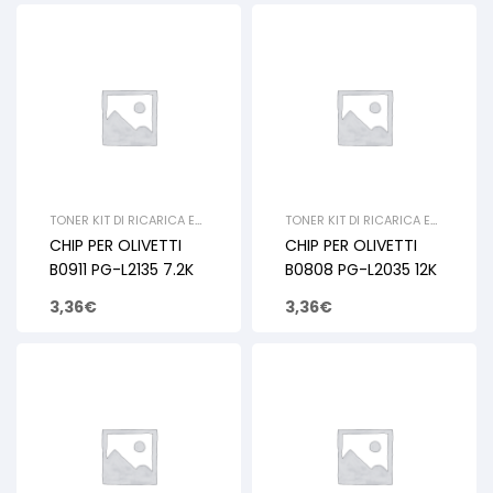
TONER KIT DI RICARICA E
TONER KIT DI RICARICA E
RIGENERAZIONE
,
OLIVETTI
,
RIGENERAZIONE
,
OLIVETTI
,
CHIP PER OLIVETTI
CHIP PER OLIVETTI
CHIP
CHIP
B0911 PG-L2135 7.2K
B0808 PG-L2035 12K
3,36
€
3,36
€