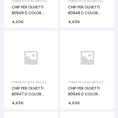
TONER KIT DI RICARICA E
TONER KIT DI RICARICA E
RIGENERAZIONE
,
OLIVETTI
,
RIGENERAZIONE
,
OLIVETTI
,
CHIP PER OLIVETTI
CHIP PER OLIVETTI
CHIP
CHIP
B0949 D COLOR
B0948 D COLOR
MF2603 2604
MF2603 2604
4,03
€
4,03
€
YELLOW 5K
MAGENTA 5K
TONER KIT DI RICARICA E
TONER KIT DI RICARICA E
RIGENERAZIONE
,
OLIVETTI
,
RIGENERAZIONE
,
OLIVETTI
,
CHIP PER OLIVETTI
CHIP PER OLIVETTI
CHIP
CHIP
B0947 D COLOR
B0946 D COLOR
MF2603 2604 CYAN
MF2603 2604 BLACK
4,03
€
4,03
€
5K
7K