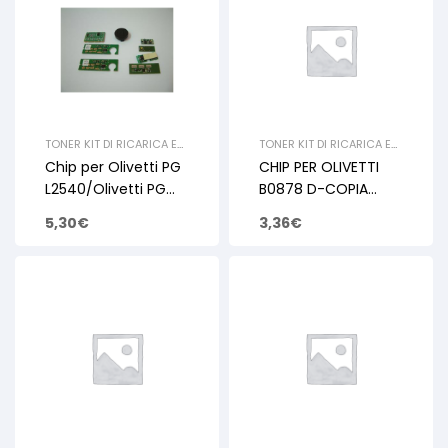
TONER KIT DI RICARICA E
TONER KIT DI RICARICA E
RIGENERAZIONE
,
OLIVETTI
,
RIGENERAZIONE
,
OLIVETTI
,
Chip per Olivetti PG
CHIP PER OLIVETTI
CHIP
CHIP
L2540/Olivetti PG
B0878 D-COPIA
L2540 Plus B1235 7.2k
3001MF 20K
5,30
€
3,36
€