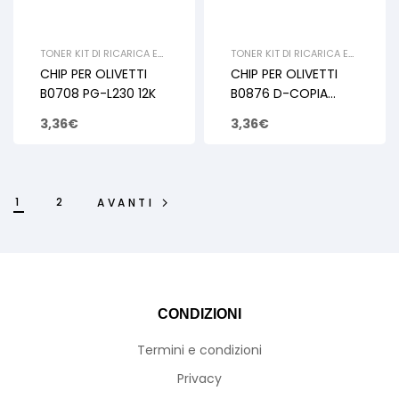
TONER KIT DI RICARICA E
TONER KIT DI RICARICA E
RIGENERAZIONE
,
OLIVETTI
,
RIGENERAZIONE
,
OLIVETTI
,
CHIP PER OLIVETTI
CHIP PER OLIVETTI
CHIP
CHIP
B0708 PG-L230 12K
B0876 D-COPIA
4200MF 5200MF
3,36
€
3,36
€
3.4K
1
2
AVANTI
CONDIZIONI
Termini e condizioni
Privacy