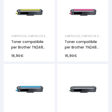
CARTUCCE
,
CARTUCCE E
CARTUCCE
,
CARTUCCE E
TONER
,
CARTUCCE TONER
TONER
,
CARTUCCE TONER
Toner compatibile
Toner compatibile
LASERJET A COLORI E
LASERJET A COLORI E
MULTIFUNZIONE
,
TONER
MULTIFUNZIONE
,
TONER
per Brother TN248XL
per Brother TN248XL
PER BROTHER
PER BROTHER
Yellow con chip 2.3k
Magenta con chip
15,90
€
15,90
€
2.3k