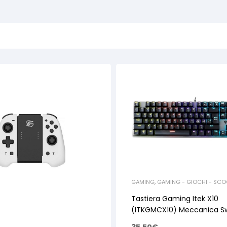
GAMING
,
GAMING - GIOCHI - SCO
ELETTRICI
,
ACCESSORI GAMING
Tastiera Gaming Itek X10
(ITKGMCX10) Meccanica Sw
104 tasti Rainbow LED