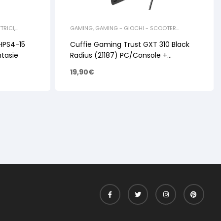
TRICI
,
GAMING
,
GAMING - GIOCHI - SCOOTER
ELETTRICI
,
ACCESSORI GAMING
JHPS4-15
Cuffie Gaming Trust GXT 310 Black
ntasie
Radius (21187) PC/Console +
Microfono
19,90
€