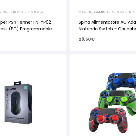
ING - GIOCHI - SCOOTER
GAMING
,
GAMING - GIOCHI - SCO
CESSORI GAMING
ELETTRICI
,
ACCESSORI GAMING
r per PS4 Fenner FN-YP02
Spina Alimentatore AC Ada
less (PC) Programmable
Nintendo Switch – Caricaba
2510666
29,50
€