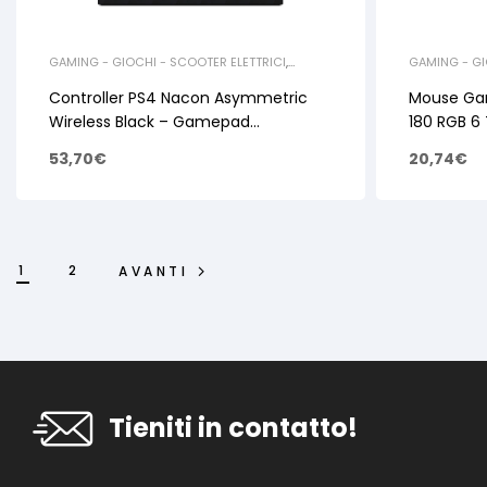
GAMING - GIOCHI - SCOOTER ELETTRICI
,
GAMING - GI
ACCESSORI GAMING
ACCESSORI 
COMPONENTI
Controller PS4 Nacon Asymmetric
Mouse Ga
Wireless Black – Gamepad
180 RGB 6 
PlayStation 4
53,70
€
20,74
€
1
2
AVANTI
Tieniti in contatto!