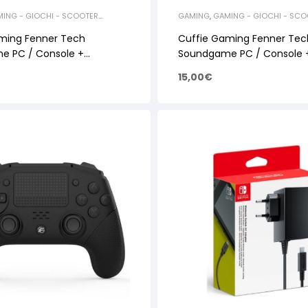
ING - GIOCHI - SCOOTER
GAMING
,
GAMING - GIOCHI - SCO
CESSORI GAMING
ELETTRICI
,
ACCESSORI GAMING
ming Fenner Tech
Cuffie Gaming Fenner Tec
e PC / Console +
Soundgame PC / Console 
 FN-PC13-GR Green
Microfono FN-PC13-BL Blue
15,00
€