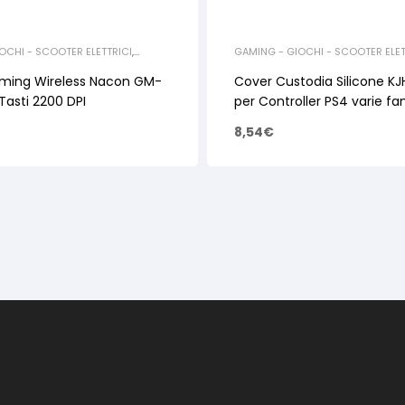
OCHI - SCOOTER ELETTRICI
,
GAMING - GIOCHI - SCOOTER ELET
GAMING
,
INFORMATICA E
ACCESSORI GAMING
,
CONSOLE
 PC
,
MOUSE E TASTIERE
ming Wireless Nacon GM-
Cover Custodia Silicone K
Tasti 2200 DPI
per Controller PS4 varie fa
8,54
€