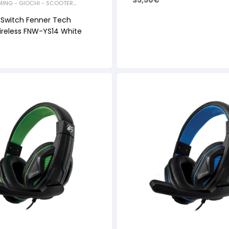
35,50
€
ING - GIOCHI - SCOOTER
CESSORI GAMING
,
GIOCHI
r Switch Fenner Tech
reless FNW-YS14 White