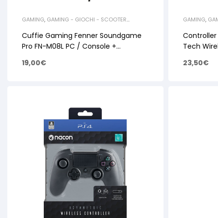
GAMING
,
GAMING - GIOCHI - SCOOTER
GAMING
,
GAM
ELETTRICI
,
ACCESSORI GAMING
ELETTRICI
,
AC
Cuffie Gaming Fenner Soundgame
Controlle
Pro FN-M08L PC / Console +
Tech Wire
Microfono
Black
19,00
€
23,50
€