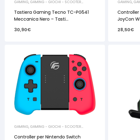
GAMING
,
GAMING - GIOCHI - SCOOTER
GAMING
,
GAM
ELETTRICI
,
ACCESSORI GAMING
ELETTRICI
,
AC
NINTENDO
Tastiera Gaming Tecno TC-PG541
Controlle
Meccanica Nero – Tasti
JoyCon Wi
Retroilluminati RGB
30,90
€
28,50
€
GAMING
,
GAMING - GIOCHI - SCOOTER
ELETTRICI
,
ACCESSORI GAMING
Controller per Nintendo Switch