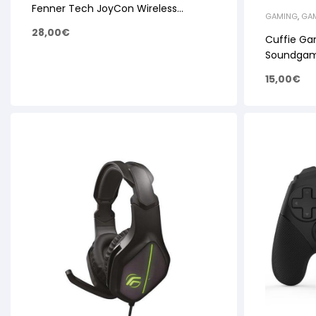
Fenner Tech JoyCon Wireless
GAMING
,
GAM
Blu/Red FN-YS14
ELETTRICI
,
AC
28,00
€
Cuffie Ga
Soundgam
Microfono
15,00
€