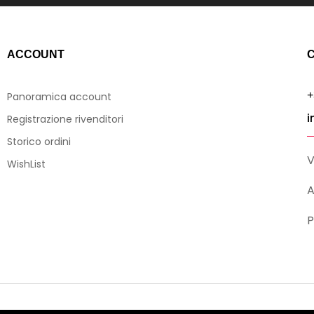
ACCOUNT
C
+
Panoramica account
i
Registrazione rivenditori
Storico ordini
V
WishList
A
P