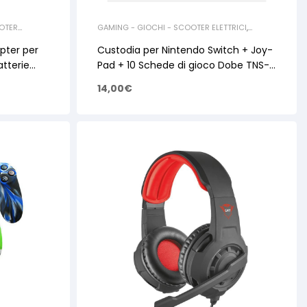
OTER
GAMING - GIOCHI - SCOOTER ELETTRICI
,
ACCESSORI GAMING
pter per
Custodia per Nintendo Switch + Joy-
tterie
Pad + 10 Schede di gioco Dobe TNS-
858 Nero
14,00
€