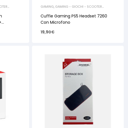
OTER
GAMING
,
GAMING - GIOCHI - SCOOTER
ELETTRICI
,
ACCESSORI GAMING
h
Cuffie Gaming PS5 Headset 7260
+
Con Microfono
19,90
€