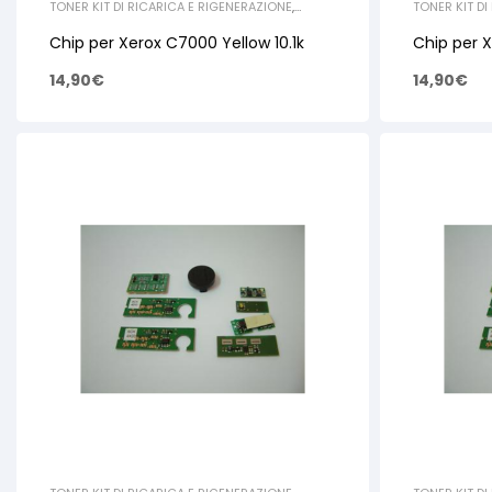
TONER KIT DI RICARICA E RIGENERAZIONE
,
TONER KIT DI
XEROX
,
CHIP
XEROX
,
CHIP
Chip per Xerox C7000 Yellow 10.1k
Chip per 
14,90
€
14,90
€