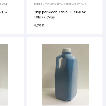
AZIONE
,
TONER KIT DI RICARICA E RIGENERAZIONE
,
RICOH
,
CHIP
60 5k
Chip per Ricoh Aficio SPC360 5k
408177 Cyan
4,70
€