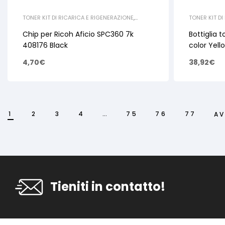
TONER KIT DI RICARICA E RIGENERAZIONE
,
TONER KIT DI
RICOH
,
CHIP
SAMSUNG
,
B
Chip per Ricoh Aficio SPC360 7k
Bottiglia 
408176 Black
color Yel
4,70
€
38,92
€
1
2
3
4
…
75
76
77
AV
Tieniti in contatto!