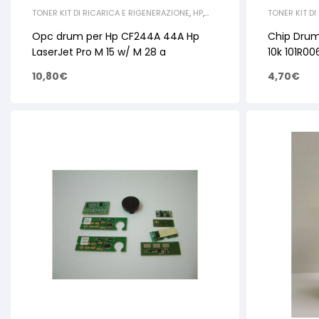
TONER KIT DI RICARICA E RIGENERAZIONE
,
HP
,
TONER KIT DI
OPC DRUM
XEROX
,
CHIP
Opc drum per Hp CF244A 44A Hp
Chip Drum
LaserJet Pro M 15 w/ M 28 a
10k 101R0
10,80
€
4,70
€