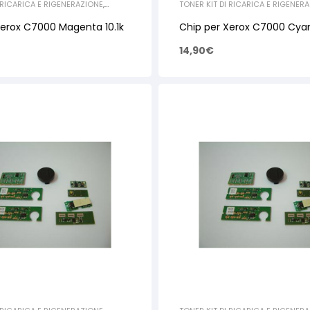
 RICARICA E RIGENERAZIONE
,
TONER KIT DI RICARICA E RIGENER
XEROX
,
CHIP
Xerox C7000 Magenta 10.1k
Chip per Xerox C7000 Cyan 
14,90
€