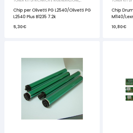
TONER KIT DI RICARICA E RIGENERAZIONE
,
TONER KIT DI
OLIVETTI
,
CHIP
LEXMARK
,
CH
Chip per Olivetti PG L2540/Olivetti PG
Chip Drum
L2540 Plus B1235 7.2k
M1140/Lex
XM3150 2
5,30
€
10,80
€