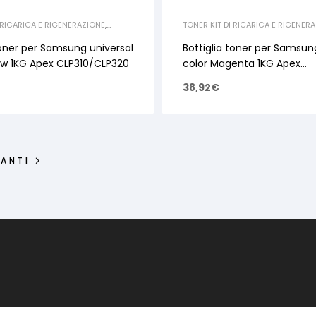
 RICARICA E RIGENERAZIONE
,
TONER KIT DI RICARICA E RIGENER
OTTIGLIE SAMSUNG
SAMSUNG
,
BOTTIGLIE SAMSUNG
toner per Samsung universal
Bottiglia toner per Samsun
low 1KG Apex CLP310/CLP320
color Magenta 1KG Apex
CLP310/CLP320
38,92
€
ANTI