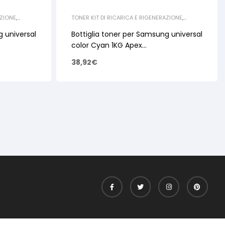
AZIONE
,
TONER KIT DI RICARICA E RIGENERAZIONE
,
SAMSUNG
,
BOTTIGLIE SAMSUNG
g universal
Bottiglia toner per Samsung universal
color Cyan 1KG Apex
CLP310/CLP320/CLP510
38,92
€