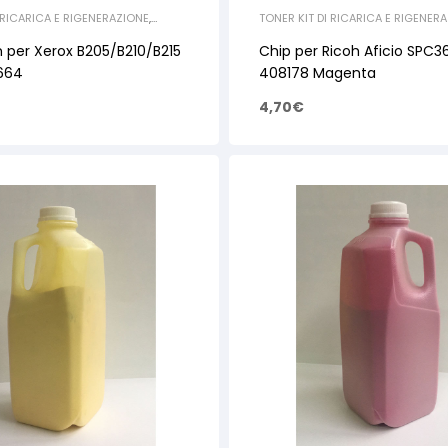
 RICARICA E RIGENERAZIONE
,
TONER KIT DI RICARICA E RIGENER
RICOH
,
CHIP
 per Xerox B205/B210/B215
Chip per Ricoh Aficio SPC3
0664
408178 Magenta
4,70
€