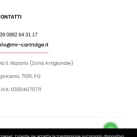
ONTATTI
39 0882 64 31 17
nfo@mr-cartridge.it
ia S. Nazario (Zona Artigianale)
pricena, 71011, FG
.IVA: 03304070711
rowser, l'utente ne accetta la trasmissione sul proprio dispositivo.