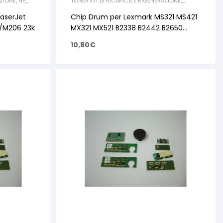
AZIONE
,
HP
,
TONER KIT DI RICARICA E RIGENERAZIONE
,
LEXMARK
,
CHIP
aserJet
Chip Drum per Lexmark MS321 MS421
/M206 23k
MX321 MX521 B2338 B2442 B2650
56F0Z00 60k
10,80
€