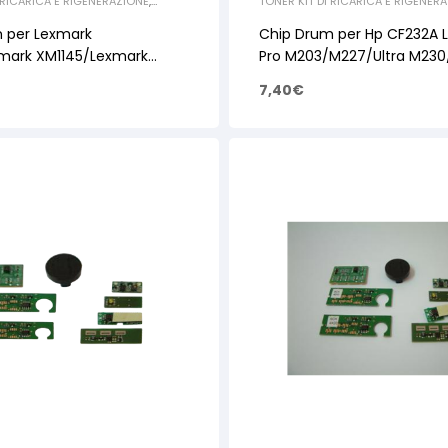
 RICARICA E RIGENERAZIONE
,
TONER KIT DI RICARICA E RIGENER
IP
CHIP
 per Lexmark
Chip Drum per Hp CF232A L
mark XM1145/Lexmark
Pro M203/M227/Ultra M230
4B6040 60k
7,40
€