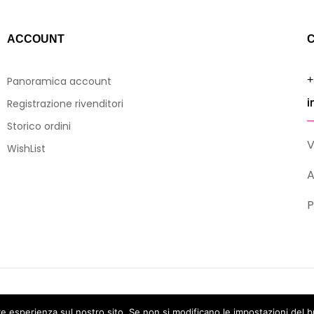
ACCOUNT
C
+
Panoramica account
i
Registrazione rivenditori
Storico ordini
V
WishList
A
P
rvati
re esperienza sul nostro sito. Se non si modificano le impostazioni del b