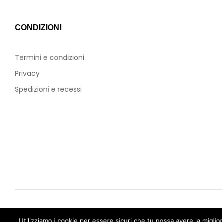
CONDIZIONI
Termini e condizioni
Privacy
Spedizioni e recessi
Copyright © 2023 Mr-Cartridge. Tutti i diritti sono rise
Utilizziamo i cookie per essere sicuri che tu possa avere la miglio