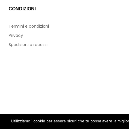
CONDIZIONI
Termini e condizioni
Privacy
Spedizioni e recessi
Copyright © 2023 Mr-Cartridge. Tutti i diritti sono rise
Utilizziamo i cookie per essere sicuri che tu possa avere la miglio