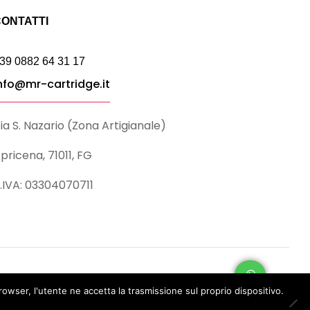
ONTATTI
39 0882 64 31 17
nfo@mr-cartridge.it
ia S. Nazario (Zona Artigianale)
pricena, 71011, FG
.IVA: 03304070711
rowser, l'utente ne accetta la trasmissione sul proprio dispositivo.