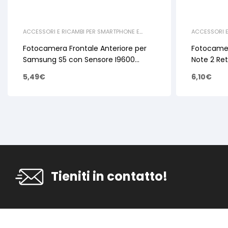
ACCESSORI E RICAMBI PER SMARTPHONE E
ACCESSORI E
TABLET
,
RICAMBI SAMSUNG
,
GALAXY S SERIE
,
TABLET
,
RICA
RICAMBI S5 & S5 NEO
RICAMBI NOT
Fotocamera Frontale Anteriore per
Fotocamer
Samsung S5 con Sensore I9600
Note 2 Re
G900F
5,49
€
6,10
€
Tieniti in contatto!