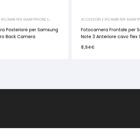
 RICAMBI PER SMARTPHONE E
ACCESSORI E RICAMBI PER SMART
MBI SAMSUNG
,
GALAXY NOTE SERIE
,
TABLET
,
RICAMBI SAMSUNG
,
GALAXY
E 2
RICAMBI NOTE 3
a Posteriore per Samsung
Fotocamera Frontale per
tro Back Camera
Note 3 Anteriore cavo flex 
prossimità
8,54
€