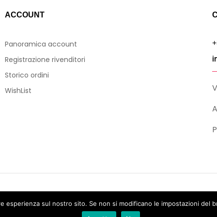
ACCOUNT
C
+
Panoramica account
i
Registrazione rivenditori
Storico ordini
V
WishList
A
P
rvati
re esperienza sul nostro sito. Se non si modificano le impostazioni del b