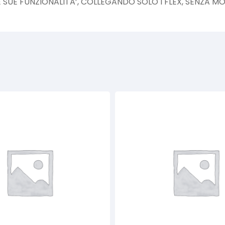
SUE FUNZIONALITA’, COLLEGANDO SOLO I FLEX, SENZA MON