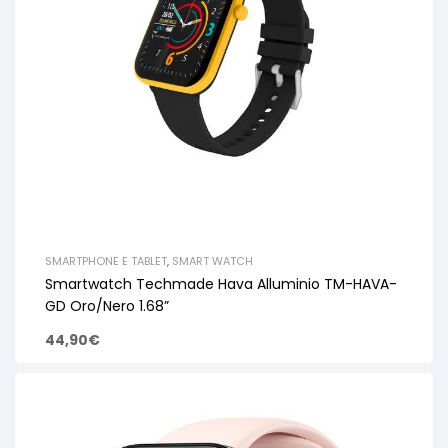
SMARTPHONE E TABLET
,
SMART WATCH
Smartwatch Techmade Hava Alluminio TM-HAVA-
GD Oro/Nero 1.68”
44,90
€